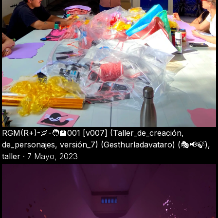
RGM(R+)-🌌-🧑‍🏫001 [v007] (Taller_de_creación,
de_personajes, versión_7) (Gesthurladavataro) (🎭📢🍃),
taller
·
7 Mayo, 2023