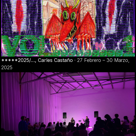
*****2025/…, Carles Castaño
·
27 Febrero – 30 Marzo,
2025