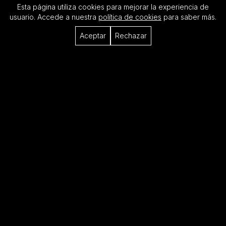
Esta página utiliza cookies para mejorar la experiencia de
usuario. Accede a nuestra
política de cookies
para saber más.
Aceptar
Rechazar
Para visitas, consultas o propuestas,
escríbenos a
house@hyperstudio.es
Síguenos
Instagram
Newsletter